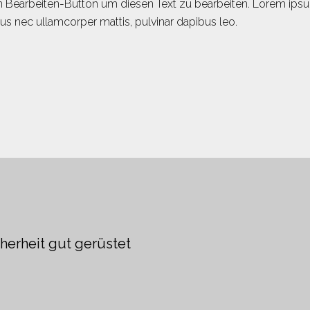
den Bearbeiten-Button um diesen Text zu bearbeiten. Lorem ips
luctus nec ullamcorper mattis, pulvinar dapibus leo.
cherheit gut gerüstet