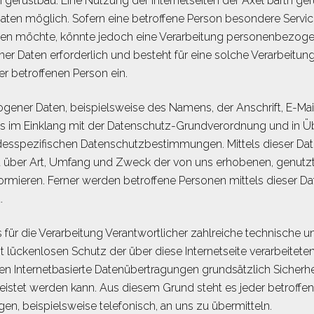
 gerüstbau. Eine Nutzung der Internetseiten der Axel barth ger
en möglich. Sofern eine betroffene Person besondere Servi
men möchte, könnte jedoch eine Verarbeitung personenbezogene
 Daten erforderlich und besteht für eine solche Verarbeitung
er betroffenen Person ein.
gener Daten, beispielsweise des Namens, der Anschrift, E-Ma
ets im Einklang mit der Datenschutz-Grundverordnung und in Ü
desspezifischen Datenschutzbestimmungen. Mittels dieser Da
t über Art, Umfang und Zweck der von uns erhobenen, genutzt
mieren. Ferner werden betroffene Personen mittels dieser Da
.
ls für die Verarbeitung Verantwortlicher zahlreiche technisch
 lückenlosen Schutz der über diese Internetseite verarbeite
n Internetbasierte Datenübertragungen grundsätzlich Sicherhe
leistet werden kann. Aus diesem Grund steht es jeder betroff
en, beispielsweise telefonisch, an uns zu übermitteln.